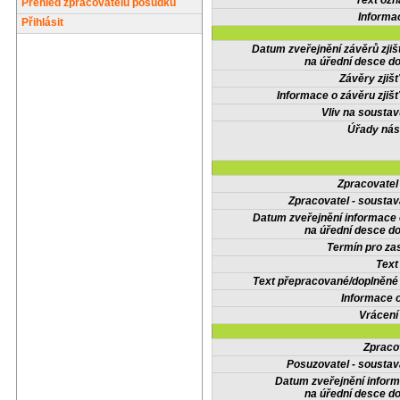
Text oz
Přehled zpracovatelů posudků
Informa
Přihlásit
Datum zveřejnění závěrů zjiš
na úřední desce do
Závěry zjišť
Informace o závěru zjišť
Vliv na sousta
Úřady nás
Zpracovate
Zpracovatel - soustav
Datum zveřejnění informace
na úřední desce do
Termín pro zas
Text
Text přepracované/doplněn
Informace 
Vrácení
Zpraco
Posuzovatel - soustav
Datum zveřejnění infor
na úřední desce do