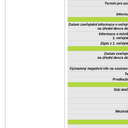
Termín pro zas
Inform
Datum zveřejnění informace o veřej
na úřední desce do
Informace o místě
1. veřejn
Zápis z 1. veřejn
Datum zveřejn
na úřední desce do
Významný negativní vliv na soustav
Te
Prodlouže
Stát do
Mezistá