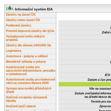
Informační systém EIA
Záměry na území ČR
Záměry mimo území ČR
Podlimitní záměry
Prioritní dopravní záměry dle §23a
Znění 
Vyhodnocení změn velkých
projektů
Záměry dle zákona 244/1992 Sb.
Legislativa
Autorizace - pokyny a sdělení
Metodické výklady a pokyny
Autorizované osoby pro
zpracování dokumentace, posudku
a vyhodnocení
IČO
Autorizované osoby pro hodnocení
Datum a čas pos
vlivů na soustavu Natura 2000
Seznam pracovníků příslušných
Vliv na sousta
úřadů
Datum zveřejnění inform
na úřední desce do
Dotčené evropsky významné
lokality
Termín pro zas
Dotčené ptačí oblasti
Zpracov