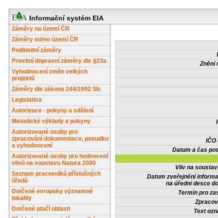
Informační systém EIA
Záměry na území ČR
Záměry mimo území ČR
Podlimitní záměry
Prioritní dopravní záměry dle §23a
Znění 
Vyhodnocení změn velkých
projektů
Záměry dle zákona 244/1992 Sb.
Legislativa
Autorizace - pokyny a sdělení
Metodické výklady a pokyny
Autorizované osoby pro
zpracování dokumentace, posudku
IČO
a vyhodnocení
Datum a čas pos
Autorizované osoby pro hodnocení
vlivů na soustavu Natura 2000
Vliv na sousta
Seznam pracovníků příslušných
Datum zveřejnění inform
úřadů
na úřední desce do
Dotčené evropsky významné
Termín pro zas
lokality
Zpracov
Dotčené ptačí oblasti
Text oz