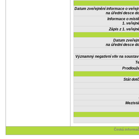
Datum zveřejnění informace o veřej
na úřední desce do
Informace o místě
1. veřejn
Zápis z 1. veřejn
Datum zveřejn
na úřední desce do
Významný negativní vliv na soustav
Te
Prodlouže
Stát do
Mezistá
Česká informač