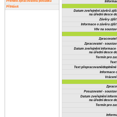
Přehled zpracovatelů posudků
Informa
Přihlásit
Datum zveřejnění závěrů zjiš
na úřední desce do
Závěry zjišť
Informace o závěru zjišť
Vliv na sousta
Zpracovate
Zpracovatel - soustav
Datum zveřejnění informace
na úřední desce do
Termín pro zas
Text
Text přepracované/doplněn
Informace 
Vrácení
Zpraco
Posuzovatel - soustav
Datum zveřejnění infor
na úřední desce do
Termín pro zas
Inform