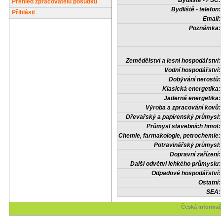
Bydliště - PSČ:
Přehled zpracovatelů posudků
Bydliště - telefon:
Přihlásit
Email:
Poznámka:
Zemědělství a lesní hospodářství:
Vodní hospodářství:
Dobývání nerostů:
Klasická energetika:
Jaderná energetika:
Výroba a zpracování kovů:
Dřevařský a papírenský průmysl:
Průmysl stavebních hmot:
Chemie, farmakologie, petrochemie:
Potravinářský průmysl:
Dopravní zařízení:
Další odvětví lehkého průmyslu:
Odpadové hospodářství:
Ostatní:
SEA:
Česká informač