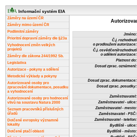
Informační systém EIA
Záměry na území ČR
Autorizova
Záměry mimo území ČR
Podlimitní záměry
Jméno:
Prioritní dopravní záměry dle §23a
Č.j. rozhodnutí
o prodloužení autorizace:
Vyhodnocení změn velkých
projektů
Č.j. osvědčení/rozhodnutí
o udělení autorizace:
Záměry dle zákona 244/1992 Sb.
Platnost do:
Legislativa
Dosud zprac. oznámení:
Autorizace - pokyny a sdělení
Metodické výklady a pokyny
Dosud zprac. dokumentace:
Autorizované osoby pro
Dosud zprac. posudky:
zpracování dokumentace, posudku
a vyhodnocení
Zaměstnavatel:
Autorizované osoby pro hodnocení
Zaměstnavatel - ulice:
vlivů na soustavu Natura 2000
Zaměstnavatel - mesto:
Seznam pracovníků příslušných
úřadů
Zaměstnavatel - PSČ:
Zaměstnavatel - telefon:
Dotčené evropsky významné
lokality
Bydliště - ulice:
Dotčené ptačí oblasti
Bydliště - město: