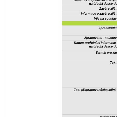
Datum zveřejnění závěrů zjiš
na úřední desce do
Závěry zjišť
Informace o závěru zjišť
Vliv na sousta
Zpracovate
Zpracovatel - soustav
Datum zveřejnění informace
na úřední desce do
Termín pro zas
Text
Text přepracované/doplněn