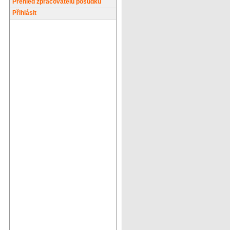
Přehled zpracovatelů posudků
Přihlásit