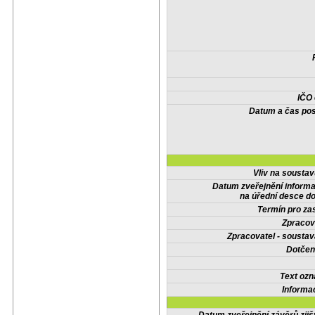
IČO
Datum a čas pos
Vliv na sousta
Datum zveřejnění inform
na úřední desce do
Termín pro zas
Zpracov
Zpracovatel - soustav
Dotčené
Text oz
Informa