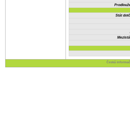
Prodlouže
Stát do
Mezistá
Česká informač