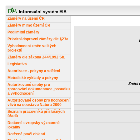
Informační systém EIA
Záměry na území ČR
Záměry mimo území ČR
Podlimitní záměry
Prioritní dopravní záměry dle §23a
Vyhodnocení změn velkých
projektů
Záměry dle zákona 244/1992 Sb.
Legislativa
Autorizace - pokyny a sdělení
Metodické výklady a pokyny
Znění 
Autorizované osoby pro
zpracování dokumentace, posudku
a vyhodnocení
Autorizované osoby pro hodnocení
vlivů na soustavu Natura 2000
Seznam pracovníků příslušných
úřadů
Dotčené evropsky významné
lokality
Dotčené ptačí oblasti