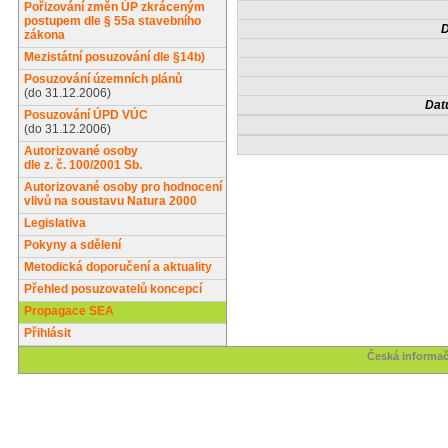
Pořizování změn ÚP zkráceným
postupem dle § 55a stavebního
D
zákona
Mezistátní posuzování dle §14b)
Posuzování územních plánů
(do 31.12.2006)
Dat
Posuzování ÚPD VÚC
(do 31.12.2006)
Autorizované osoby
dle z. č. 100/2001 Sb.
Autorizované osoby pro hodnocení
vlivů na soustavu Natura 2000
Legislativa
Pokyny a sdělení
Metodická doporučení a aktuality
Přehled posuzovatelů koncepcí
Propagace SEA
Přihlásit
Česká informač