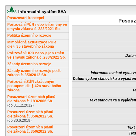
Informační systém SEA
Posuzování koncepcí
Posouze
Pořizování PÚR nebo její změny ve
smyslu zákona č. 283/2021 Sb.
Politika územního rozvoje
Mimořádná aktualizace PÚR
dle § 35 stavebního zákona
Pořizování ÚPD nebo jejich změn
Datum
ve smyslu zákona č. 283/2021 Sb.
Zásady územního rozvoje
Zásady územního rozvoje podle
Informace o místě vystave
zákona č. 350/2012 Sb.
Datum vydání stanoviska a vyjádření
Pořizování ZÚR zkráceným
postupem dle § 42a stavebního
zákona
Te
Posuzování územních plánů
Text stanoviska a vyjádřen
dle zákona č. 183/2006 Sb.
(do 31.12.2012)
Posouzení územních plánů
dle zákona č. 350/2012 Sb.
(do 30.6.2019)
Posouzení územních plánů
Text
dle zákona č. 350/2012 Sb.
Tex