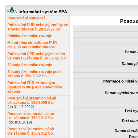
Informační systém SEA
Posuzování koncepcí
Posouze
Pořizování PÚR nebo její změny ve
smyslu zákona č. 283/2021 Sb.
Politika územního rozvoje
Mimořádná aktualizace PÚR
dle § 35 stavebního zákona
Datum a
Pořizování ÚPD nebo jejich změn
ve smyslu zákona č. 283/2021 Sb.
Datum př
Zásady územního rozvoje
Zásady územního rozvoje podle
zákona č. 350/2012 Sb.
Informace o místě v
Pořizování ZÚR zkráceným
postupem dle § 42a stavebního
zákona
Datum vydání stan
Posuzování územních plánů
dle zákona č. 183/2006 Sb.
(do 31.12.2012)
Text vy
Posouzení územních plánů
dle zákona č. 350/2012 Sb.
Text stan
(do 30.6.2019)
Posouzení územních plánů
Datum doruče
dle zákona č. 350/2012 Sb.
Termí