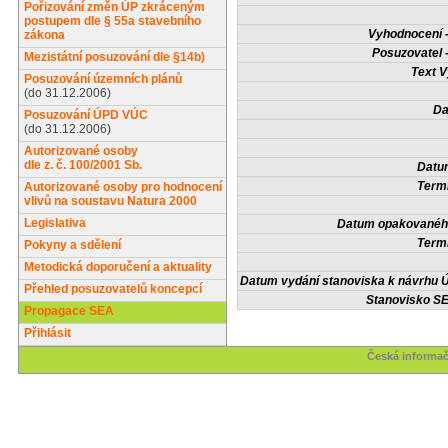
Pořizování změn ÚP zkráceným
postupem dle § 55a stavebního
Vyhodnocení -
zákona
Posuzovatel 
Mezistátní posuzování dle §14b)
Text V
Posuzování územních plánů
(do 31.12.2006)
Da
Posuzování ÚPD VÚC
(do 31.12.2006)
Autorizované osoby
dle z. č. 100/2001 Sb.
Datum
Termí
Autorizované osoby pro hodnocení
vlivů na soustavu Natura 2000
Legislativa
Datum opakovaného
Termí
Pokyny a sdělení
Metodická doporučení a aktuality
Datum vydání stanoviska k návrhu Ú
Přehled posuzovatelů koncepcí
Stanovisko SE
Propagace SEA
Přihlásit
Česká informač