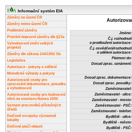
Informační systém EIA
Záměry na území ČR
Autorizova
Záměry mimo území ČR
Podlimitní záměry
Jméno:
Prioritní dopravní záměry dle §23a
Č.j. rozhodnutí
o prodloužení autorizace:
Vyhodnocení změn velkých
projektů
Č.j. osvědčení/rozhodnutí
o udělení autorizace:
Záměry dle zákona 244/1992 Sb.
Platnost do:
Legislativa
Dosud zprac. oznámení:
Autorizace - pokyny a sdělení
Metodické výklady a pokyny
Dosud zprac. dokumentace:
Autorizované osoby pro
Dosud zprac. posudky:
zpracování dokumentace, posudku
a vyhodnocení
Zaměstnavatel:
Zaměstnavatel - ulice:
Autorizované osoby pro hodnocení
vlivů na soustavu Natura 2000
Zaměstnavatel - mesto:
Seznam pracovníků příslušných
Zaměstnavatel - PSČ:
úřadů
Zaměstnavatel - telefon:
Dotčené evropsky významné
Bydliště - ulice:
lokality
Bydliště - město:
Dotčené ptačí oblasti
Bydliště - PSČ: