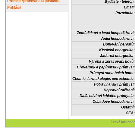
Přehled zpracovatelů posudků
Bydliště - telefon:
Email:
Přihlásit
Poznámka:
Zemědělství a lesní hospodářství:
Vodní hospodářství:
Dobývání nerostů:
Klasická energetika:
Jaderná energetika:
Výroba a zpracování kovů:
Dřevařský a papírenský průmysl:
Průmysl stavebních hmot:
Chemie, farmakologie, petrochemie:
Potravinářský průmysl:
Dopravní zařízení:
Další odvětví lehkého průmyslu:
Odpadové hospodářství:
Ostatní:
SEA:
Česká informač