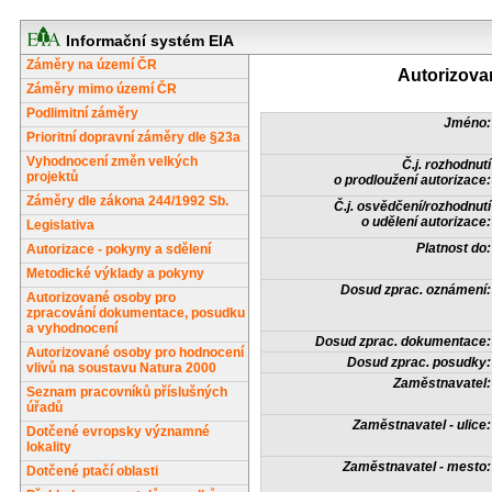
Informační systém EIA
Záměry na území ČR
Autorizova
Záměry mimo území ČR
Podlimitní záměry
Jméno:
Prioritní dopravní záměry dle §23a
Vyhodnocení změn velkých
Č.j. rozhodnutí
projektů
o prodloužení autorizace:
Záměry dle zákona 244/1992 Sb.
Č.j. osvědčení/rozhodnutí
o udělení autorizace:
Legislativa
Platnost do:
Autorizace - pokyny a sdělení
Metodické výklady a pokyny
Dosud zprac. oznámení:
Autorizované osoby pro
zpracování dokumentace, posudku
a vyhodnocení
Dosud zprac. dokumentace:
Autorizované osoby pro hodnocení
Dosud zprac. posudky:
vlivů na soustavu Natura 2000
Zaměstnavatel:
Seznam pracovníků příslušných
úřadů
Zaměstnavatel - ulice:
Dotčené evropsky významné
lokality
Zaměstnavatel - mesto:
Dotčené ptačí oblasti