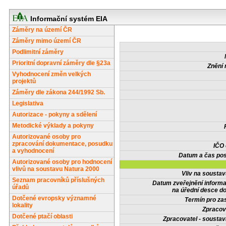
Informační systém EIA
Záměry na území ČR
Záměry mimo území ČR
Podlimitní záměry
Prioritní dopravní záměry dle §23a
Znění 
Vyhodnocení změn velkých
projektů
Záměry dle zákona 244/1992 Sb.
Legislativa
Autorizace - pokyny a sdělení
Metodické výklady a pokyny
Autorizované osoby pro
zpracování dokumentace, posudku
IČO
a vyhodnocení
Datum a čas pos
Autorizované osoby pro hodnocení
vlivů na soustavu Natura 2000
Vliv na sousta
Seznam pracovníků příslušných
Datum zveřejnění inform
úřadů
na úřední desce do
Dotčené evropsky významné
Termín pro zas
lokality
Zpracov
Dotčené ptačí oblasti
Zpracovatel - soustav