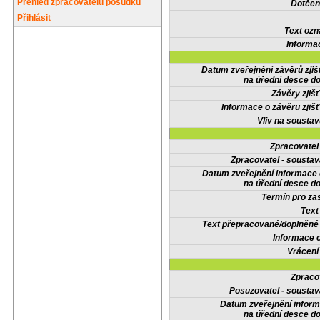
Přehled zpracovatelů posudků
Dotčené
Přihlásit
Text oz
Informa
Datum zveřejnění závěrů zjiš
na úřední desce do
Závěry zjišť
Informace o závěru zjišť
Vliv na sousta
Zpracovate
Zpracovatel - soustav
Datum zveřejnění informace
na úřední desce do
Termín pro zas
Text
Text přepracované/doplněn
Informace 
Vrácení
Zpraco
Posuzovatel - soustav
Datum zveřejnění infor
na úřední desce do