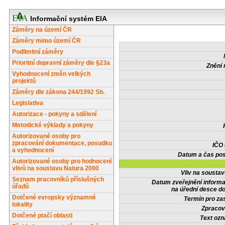
Informační systém EIA
Záměry na území ČR
Záměry mimo území ČR
Podlimitní záměry
Prioritní dopravní záměry dle §23a
Znění 
Vyhodnocení změn velkých
projektů
Záměry dle zákona 244/1992 Sb.
Legislativa
Autorizace - pokyny a sdělení
Metodické výklady a pokyny
Autorizované osoby pro
zpracování dokumentace, posudku
IČO
a vyhodnocení
Datum a čas pos
Autorizované osoby pro hodnocení
vlivů na soustavu Natura 2000
Vliv na sousta
Seznam pracovníků příslušných
Datum zveřejnění inform
úřadů
na úřední desce do
Dotčené evropsky významné
Termín pro zas
lokality
Zpracov
Dotčené ptačí oblasti
Text oz