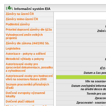
Informační systém EIA
Záměry na území ČR
Záměry mimo území ČR
Podlimitní záměry
Prioritní dopravní záměry dle §23a
Znění 
Vyhodnocení změn velkých
projektů
Záměry dle zákona 244/1992 Sb.
Legislativa
Autorizace - pokyny a sdělení
Metodické výklady a pokyny
Autorizované osoby pro
zpracování dokumentace, posudku
IČO
a vyhodnocení
Datum a čas pos
Autorizované osoby pro hodnocení
vlivů na soustavu Natura 2000
Vliv na sousta
Seznam pracovníků příslušných
Datum zveřejnění inform
úřadů
na úřední desce do
Dotčené evropsky významné
Termín pro zas
lokality
Zpracov
Dotčené ptačí oblasti
Zpracovatel - soustav