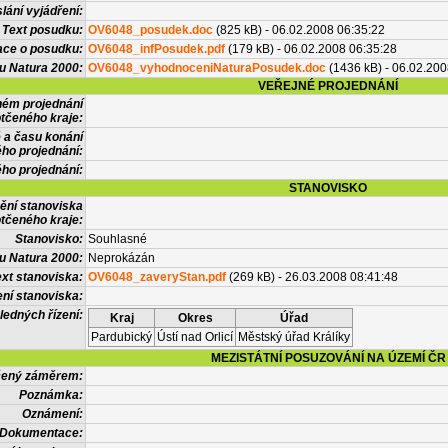
lání vyjádření:
Text posudku:
OV6048_posudek.doc
(825 kB) - 06.02.2008 06:35:22
ace o posudku:
OV6048_infPosudek.pdf
(179 kB) - 06.02.2008 06:35:28
u Natura 2000:
OV6048_vyhodnoceniNaturaPosudek.doc
(1436 kB) - 06.02.200
VEŘEJNÉ PROJEDNÁNÍ
ném projednání
tčeného kraje:
 a času konání
ého projednání:
ého projednání:
STANOVISKO
ění stanoviska
tčeného kraje:
Stanovisko:
Souhlasné
u Natura 2000:
Neprokázán
xt stanoviska:
OV6048_zaveryStan.pdf
(269 kB) - 26.03.2008 08:41:48
ní stanoviska:
ledných řízení:
Kraj
Okres
Úřad
Pardubický
Ústí nad Orlicí
Městský úřad Králíky
MEZISTÁTNÍ POSUZOVÁNÍ NA ÚZEMÍ ČR
tčený záměrem:
Poznámka:
Oznámení:
Dokumentace: