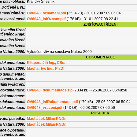
 ptačí oblasti:
Králický Sněžník
Dotčené EVL:
námení záměru:
OV6048_oznameni.pdf
(3534 kB) - 30.01.2007 09:06:04
ce o oznámení:
OV6048_infOznam.pdf
(178 kB) - 31.01.2007 08:22:41
ZJIŠŤOVACÍ ŘÍZENÍ
ťovacího řízení
tčeného kraje:
ovacího řízení:
ovacího řízení:
vu Natura 2000:
Vyloučen vliv na soustavu Natura 2000
DOKUMENTACE
l dokumentace:
Klicpera Jiří Ing., CSc.
a Natura 2000:
Machar Ivo Ing., Ph.D.
 o dokumentaci
tčeného kraje:
lání vyjádření:
 dokumentace:
OV6048_dokumentace.zip
(7334 kB) - 25.06.2007 06:49:58
é dokumentace:
o dokumentaci:
OV6048_infDokumentace.pdf
(179 kB) - 25.06.2007 06:50:04
 dokumentace:
OV6048_vraceni.pdf
(143 kB) - 06.08.2007 07:06:56
POSUDEK
vatel posudku:
Macháček Milan RNDr.
a Natura 2000:
Macháček Milan RNDr.
mace o posudku
tčeného kraje: