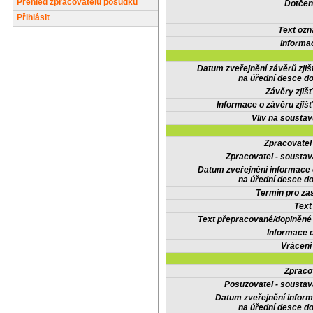
Přehled zpracovatelů posudků
Dotčené
Přihlásit
Text oz
Informa
Datum zveřejnění závěrů zjiš
na úřední desce do
Závěry zjišť
Informace o závěru zjišť
Vliv na sousta
Zpracovate
Zpracovatel - soustav
Datum zveřejnění informace
na úřední desce do
Termín pro zas
Text
Text přepracované/doplněn
Informace 
Vrácení
Zpraco
Posuzovatel - soustav
Datum zveřejnění infor
na úřední desce do