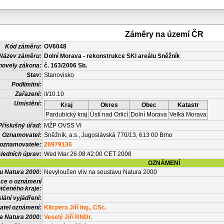
Záměry na území ČR
Kód záměru:
OV6048
Název záměru:
Dolní Morava - rekonstrukce SKI areálu Sněžník
novely zákona:
č. 163/2006 Sb.
Stav:
Stanovisko
Podlimitní:
Zařazení:
II/10.10
Umístění:
Kraj
Okres
Obec
Katastr
Pardubický kraj
Ústí nad Orlicí
Dolní Morava
Velká Morava
Příslušný úřad:
MŽP OVSS VI
Oznamovatel:
Sněžník, a.s., Jugoslávská 770/13, 613 00 Brno
 oznamovatele:
26979136
ledních úprav:
Wed Mar 26 08:42:00 CET 2008
OZNÁMENÍ
vu Natura 2000:
Nevyloučen vliv na soustavu Natura 2000
ace o oznámení
tčeného kraje:
lání vyjádření:
atel oznámení:
Klicpera Jiří Ing., CSc.
a Natura 2000:
Veselý Jiří RNDr.