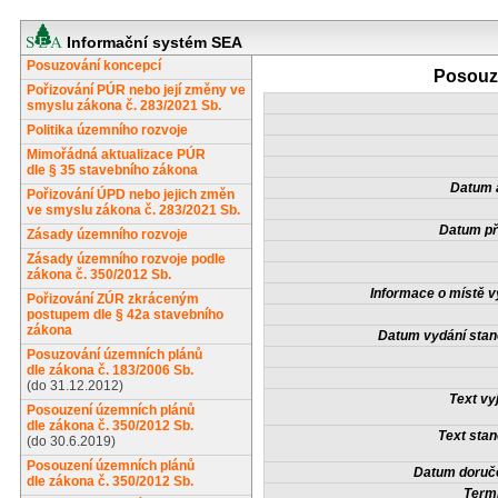
Informační systém SEA
Posuzování koncepcí
Posouze
Pořizování PÚR nebo její změny ve
smyslu zákona č. 283/2021 Sb.
Politika územního rozvoje
Mimořádná aktualizace PÚR
dle § 35 stavebního zákona
Datum a
Pořizování ÚPD nebo jejich změn
ve smyslu zákona č. 283/2021 Sb.
Datum př
Zásady územního rozvoje
Zásady územního rozvoje podle
zákona č. 350/2012 Sb.
Informace o místě v
Pořizování ZÚR zkráceným
postupem dle § 42a stavebního
zákona
Datum vydání stan
Posuzování územních plánů
dle zákona č. 183/2006 Sb.
(do 31.12.2012)
Text vy
Posouzení územních plánů
dle zákona č. 350/2012 Sb.
Text stan
(do 30.6.2019)
Posouzení územních plánů
Datum doruče
dle zákona č. 350/2012 Sb.
Termí