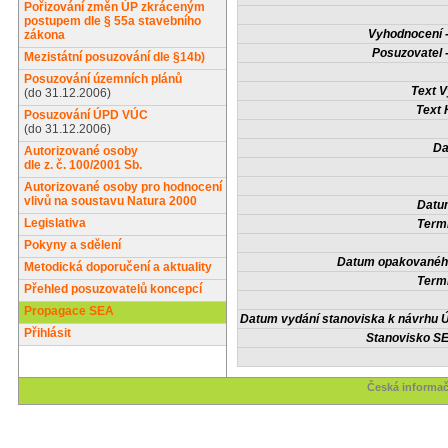
Pořizování změn ÚP zkráceným
postupem dle § 55a stavebního
Vyhodnocení -
zákona
Posuzovatel 
Mezistátní posuzování dle §14b)
Posuzování územních plánů
Text V
(do 31.12.2006)
Text 
Posuzování ÚPD VÚC
(do 31.12.2006)
Da
Autorizované osoby
dle z. č. 100/2001 Sb.
Autorizované osoby pro hodnocení
vlivů na soustavu Natura 2000
Datum
Legislativa
Termí
Pokyny a sdělení
Datum opakovaného
Metodická doporučení a aktuality
Termí
Přehled posuzovatelů koncepcí
Propagace SEA
Datum vydání stanoviska k návrhu Ú
Přihlásit
Stanovisko SE
Česká informač