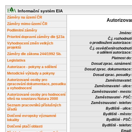
Informační systém EIA
Záměry na území ČR
Autorizova
Záměry mimo území ČR
Podlimitní záměry
Jméno:
Prioritní dopravní záměry dle §23a
Č.j. rozhodnutí
o prodloužení autorizace:
Vyhodnocení změn velkých
projektů
Č.j. osvědčení/rozhodnutí
o udělení autorizace:
Záměry dle zákona 244/1992 Sb.
Platnost do:
Legislativa
Dosud zprac. oznámení:
Autorizace - pokyny a sdělení
Dosud zprac. dokumentace:
Metodické výklady a pokyny
Dosud zprac. posudky:
Autorizované osoby pro
Zaměstnavatel:
zpracování dokumentace, posudku
Zaměstnavatel - ulice:
a vyhodnocení
Zaměstnavatel - mesto:
Autorizované osoby pro hodnocení
Zaměstnavatel - PSČ:
vlivů na soustavu Natura 2000
Zaměstnavatel - telefon:
Seznam pracovníků příslušných
Bydliště - ulice:
úřadů
Bydliště - město:
Dotčené evropsky významné
Bydliště - PSČ:
lokality
Bydliště - telefon:
Dotčené ptačí oblasti
Email: