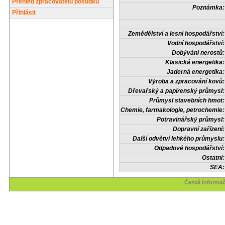
Přehled zpracovatelů posudků
Poznámka:
Přihlásit
Zemědělství a lesní hospodářství:
Vodní hospodářství:
Dobývání nerostů:
Klasická energetika:
Jaderná energetika:
Výroba a zpracování kovů:
Dřevařský a papírenský průmysl:
Průmysl stavebních hmot:
Chemie, farmakologie, petrochemie:
Potravinářský průmysl:
Dopravní zařízení:
Další odvětví lehkého průmyslu:
Odpadové hospodářství:
Ostatní:
SEA:
Česká informač