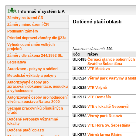
Informační systém EIA
Záměry na území ČR
Dotčené ptačí oblasti
Záměry mimo území ČR
Podlimitní záměry
Prioritní dopravní záměry dle §23a
Vyhodnocení změn velkých
projektů
Nalezeno záznamů:
391
Kód
Název
Záměry dle zákona 244/1992 Sb.
ULK495
Čerpací stanice pohonných
Legislativa
Svatého Šebestiána
Autorizace - pokyny a sdělení
ULK522
VTE Moldava
Metodické výklady a pokyny
ULK524
Větrný park Pastviny u Mol
Autorizované osoby pro
zpracování dokumentace, posudku
ULK535
VTE Volyně
a vyhodnocení
ULK537
VTE Domašín
Autorizované osoby pro hodnocení
vlivů na soustavu Natura 2000
ULK555
VTE v lokalitě Nepomyšl
Seznam pracovníků příslušných
úřadů
ULK558
Větrný park Rusová
Dotčené evropsky významné
lokality
ULK563
VTE Hora Sv. Šebestiána
Dotčené ptačí oblasti
ULK572
Větrná farma Blatno