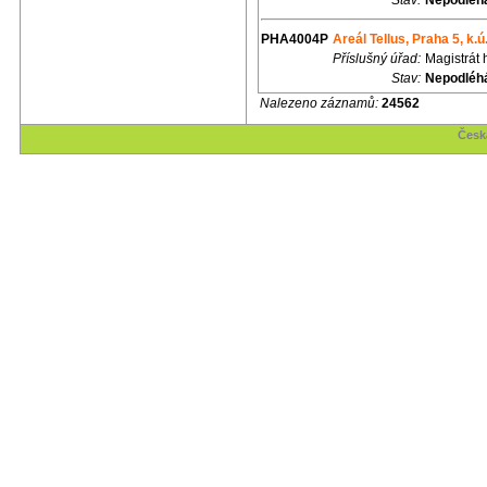
Stav:
Nepodléhá
PHA4004P
Areál Tellus, Praha 5, k.ú
Příslušný úřad:
Magistrát 
Stav:
Nepodléhá
Nalezeno záznamů:
24562
Česk