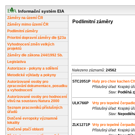
Informační systém EIA
Záměry na území ČR
Podlimitní záměry
Záměry mimo území ČR
Podlimitní záměry
Prioritní dopravní záměry dle §23a
Vyhodnocení změn velkých
projektů
Záměry dle zákona 244/1992 Sb.
Legislativa
Autorizace - pokyny a sdělení
Nalezeno záznamů:
24562
Metodické výklady a pokyny
STC2051P
Haly pro chov kachen Ch
Autorizované osoby pro
zpracování dokumentace, posudku
Příslušný úřad:
Krajský ú
a vyhodnocení
Stav:
Podléhá z
Autorizované osoby pro hodnocení
vlivů na soustavu Natura 2000
ULK766P
Vrty pro tepelné čerpadlo
Seznam pracovníků příslušných
Příslušný úřad:
Krajský úř
úřadů
Stav:
Nepodléhá
Dotčené evropsky významné
lokality
ZLK1271P
Vrty pro tepelné čerpad
Dotčené ptačí oblasti
Příslušný úřad:
Krajský úř