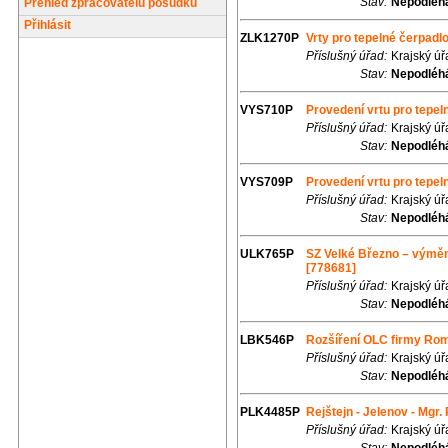
Stav:
Nepodléhá
Přehled zpracovatelů posudků
Přihlásit
ZLK1270P
Vrty pro tepelné čerpad
Příslušný úřad:
Krajský úř
Stav:
Nepodléhá
VYS710P
Provedení vrtu pro tepel
Příslušný úřad:
Krajský úř
Stav:
Nepodléhá
VYS709P
Provedení vrtu pro tepel
Příslušný úřad:
Krajský úř
Stav:
Nepodléhá
ULK765P
SZ Velké Březno – výměna
[778681]
Příslušný úřad:
Krajský úř
Stav:
Nepodléhá
LBK546P
Rozšíření OLC firmy Rom
Příslušný úřad:
Krajský úř
Stav:
Nepodléhá
PLK4485P
Rejštejn - Jelenov - Mgr
Příslušný úřad:
Krajský úř