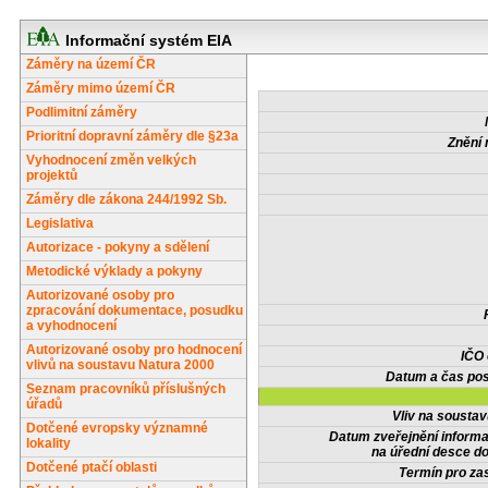
Informační systém EIA
Záměry na území ČR
Záměry mimo území ČR
Podlimitní záměry
Prioritní dopravní záměry dle §23a
Znění 
Vyhodnocení změn velkých
projektů
Záměry dle zákona 244/1992 Sb.
Legislativa
Autorizace - pokyny a sdělení
Metodické výklady a pokyny
Autorizované osoby pro
zpracování dokumentace, posudku
a vyhodnocení
Autorizované osoby pro hodnocení
IČO
vlivů na soustavu Natura 2000
Datum a čas pos
Seznam pracovníků příslušných
úřadů
Vliv na sousta
Dotčené evropsky významné
Datum zveřejnění inform
lokality
na úřední desce do
Dotčené ptačí oblasti
Termín pro zas