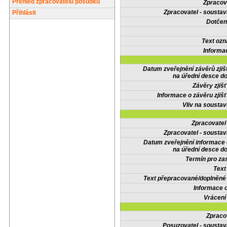
Přehled zpracovatelů posudků
Zpracov
Zpracovatel - soustav
Přihlásit
Dotčené
Text oz
Informa
Datum zveřejnění závěrů zjiš
na úřední desce do
Závěry zjišť
Informace o závěru zjišť
Vliv na sousta
Zpracovate
Zpracovatel - soustav
Datum zveřejnění informace
na úřední desce do
Termín pro zas
Text
Text přepracované/doplněn
Informace 
Vrácení
Zpraco
Posuzovatel - soustav