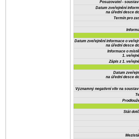
Posuzovatel - soustav
Datum zveřejnění infor
na úřední desce do
Termín pro zas
Inform
Datum zveřejnění informace o veřej
na úřední desce do
Informace o místě
1. veřejn
Zápis z 1. veřejn
Datum zveřejn
na úřední desce do
Významný negativní vliv na soustav
Te
Prodlouže
Stát do
Mezistá