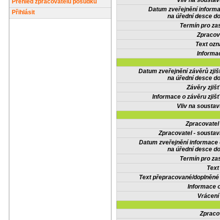
Vliv na sousta
Přehled zpracovatelů posudků
Datum zveřejnění inform
Přihlásit
na úřední desce do
Termín pro zas
Zpracov
Text oz
Informa
Datum zveřejnění závěrů zjiš
na úřední desce do
Závěry zjišť
Informace o závěru zjišť
Vliv na sousta
Zpracovate
Zpracovatel - soustav
Datum zveřejnění informace
na úřední desce do
Termín pro zas
Text
Text přepracované/doplněn
Informace 
Vrácení
Zpraco