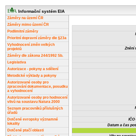
Informační systém EIA
Záměry na území ČR
Záměry mimo území ČR
Podlimitní záměry
Prioritní dopravní záměry dle §23a
Vyhodnocení změn velkých
Znění 
projektů
Záměry dle zákona 244/1992 Sb.
Legislativa
Autorizace - pokyny a sdělení
Metodické výklady a pokyny
Autorizované osoby pro
zpracování dokumentace, posudku
a vyhodnocení
Autorizované osoby pro hodnocení
vlivů na soustavu Natura 2000
Seznam pracovníků příslušných
úřadů
Dotčené evropsky významné
IČO
lokality
Datum a čas pos
Dotčené ptačí oblasti