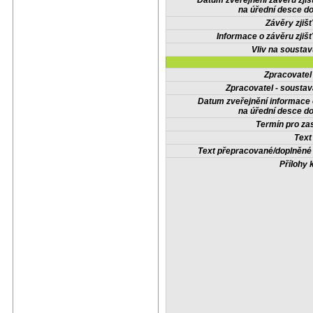
Datum zveřejnění závěrů zjiš
na úřední desce do
Závěry zjišť
Informace o závěru zjišť
Vliv na sousta
Zpracovate
Zpracovatel - soustav
Datum zveřejnění informace
na úřední desce do
Termín pro zas
Text
Text přepracované/doplněn
Přílohy 