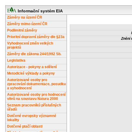
Informační systém EIA
Záměry na území ČR
Záměry mimo území ČR
Podlimitní záměry
Prioritní dopravní záměry dle §23a
Znění 
Vyhodnocení změn velkých
projektů
Záměry dle zákona 244/1992 Sb.
Legislativa
Autorizace - pokyny a sdělení
Metodické výklady a pokyny
Autorizované osoby pro
zpracování dokumentace, posudku
a vyhodnocení
Autorizované osoby pro hodnocení
vlivů na soustavu Natura 2000
Seznam pracovníků příslušných
úřadů
Dotčené evropsky významné
lokality
Dotčené ptačí oblasti