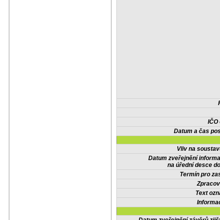
IČO
Datum a čas pos
Vliv na sousta
Datum zveřejnění inform
na úřední desce do
Termín pro zas
Zpracov
Text oz
Informa