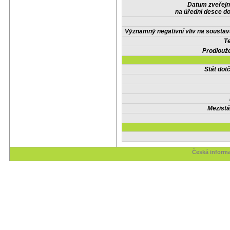
Datum zveřejn
na úřední desce do
Významný negativní vliv na soustav
Te
Prodlouže
Stát do
Mezistá
Česká informa