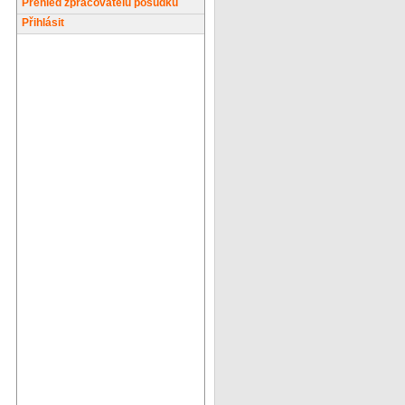
Přehled zpracovatelů posudků
Přihlásit