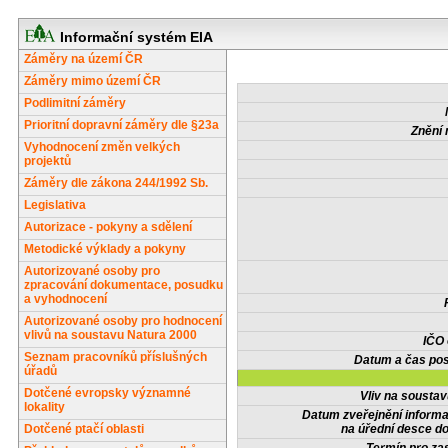
Informační systém EIA
Záměry na území ČR
Záměry mimo území ČR
Podlimitní záměry
Prioritní dopravní záměry dle §23a
Znění 
Vyhodnocení změn velkých
projektů
Záměry dle zákona 244/1992 Sb.
Legislativa
Autorizace - pokyny a sdělení
Metodické výklady a pokyny
Autorizované osoby pro
zpracování dokumentace, posudku
a vyhodnocení
Autorizované osoby pro hodnocení
vlivů na soustavu Natura 2000
IČO
Seznam pracovníků příslušných
Datum a čas pos
úřadů
Dotčené evropsky významné
Vliv na sousta
lokality
Datum zveřejnění inform
Dotčené ptačí oblasti
na úřední desce do