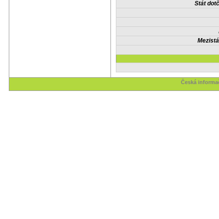
Stát do
Mezistá
Česká informač