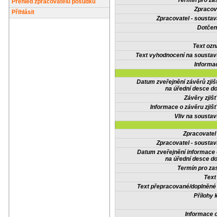
Termín pro zas
Přehled zpracovatelů posudků
Zpracov
Přihlásit
Zpracovatel - soustav
Dotčené
Text oz
Text vyhodnocení na soustav
Informa
Datum zveřejnění závěrů zjiš
na úřední desce do
Závěry zjišť
Informace o závěru zjišť
Vliv na sousta
Zpracovate
Zpracovatel - soustav
Datum zveřejnění informace
na úřední desce do
Termín pro zas
Text
Text přepracované/doplněn
Přílohy 
Informace 