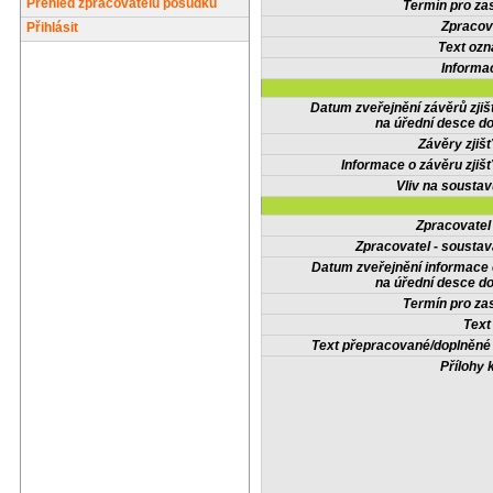
Přehled zpracovatelů posudků
Termín pro zas
Zpracov
Přihlásit
Text oz
Informa
Datum zveřejnění závěrů zjiš
na úřední desce do
Závěry zjišť
Informace o závěru zjišť
Vliv na sousta
Zpracovate
Zpracovatel - soustav
Datum zveřejnění informace
na úřední desce do
Termín pro zas
Text
Text přepracované/doplněn
Přílohy 