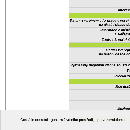
Inform
Datum zveřejnění informace o veřej
na úřední desce do
Informace o místě
1. veřejn
Zápis z 1. veřejn
Datum zveřejn
na úřední desce do
Významný negativní vliv na soustav
Te
Prodlouže
Stát do
Mezistá
Česká informační agentura životního prostředí je provozovatelem t