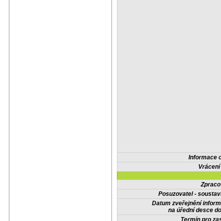
Informace 
Vrácení
Zpraco
Posuzovatel - soustav
Datum zveřejnění infor
na úřední desce do
Termín pro zas