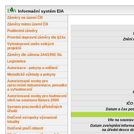
Informační systém EIA
Záměry na území ČR
Záměry mimo území ČR
Podlimitní záměry
Prioritní dopravní záměry dle §23a
Znění 
Vyhodnocení změn velkých
projektů
Záměry dle zákona 244/1992 Sb.
Legislativa
Autorizace - pokyny a sdělení
Metodické výklady a pokyny
Autorizované osoby pro
zpracování dokumentace, posudku
a vyhodnocení
Autorizované osoby pro hodnocení
vlivů na soustavu Natura 2000
IČO
Seznam pracovníků příslušných
Datum a čas pos
úřadů
Dotčené evropsky významné
Vliv na sousta
lokality
Datum zveřejnění inform
Dotčené ptačí oblasti
na úřední desce do