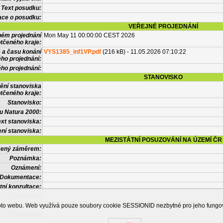
Text posudku:
ace o posudku:
VEŘEJNÉ PROJEDNÁNÍ
ném projednání
Mon May 11 00:00:00 CEST 2026
tčeného kraje:
 a času konání
VYS1385_inf1VP.pdf
(216 kB) - 11.05.2026 07:10:22
ého projednání:
ého projednání:
STANOVISKO
ění stanoviska
tčeného kraje:
Stanovisko:
u Natura 2000:
xt stanoviska:
ní stanoviska:
MEZISTÁTNÍ POSUZOVÁNÍ NA ÚZEMÍ ČR
tčený záměrem:
Poznámka:
Oznámení:
Dokumentace:
tní konzultace:
Posudek:
OSTATNÍ INFORMACE
ohoto webu. Web využívá pouze soubory cookie SESSIONID nezbytné pro jeho fung
Poznámka: