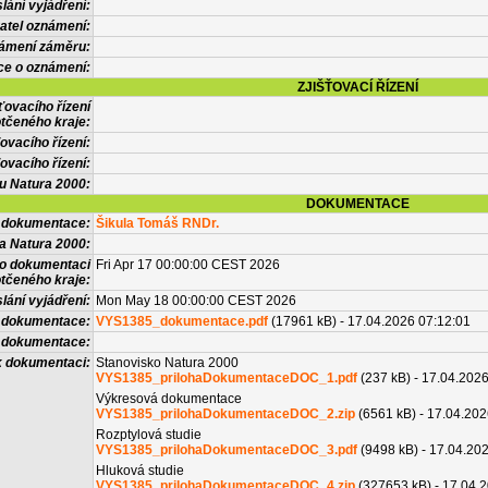
lání vyjádření:
atel oznámení:
námení záměru:
ce o oznámení:
ZJIŠŤOVACÍ ŘÍZENÍ
ťovacího řízení
tčeného kraje:
ovacího řízení:
ovacího řízení:
vu Natura 2000:
DOKUMENTACE
l dokumentace:
Šikula Tomáš RNDr.
a Natura 2000:
 o dokumentaci
Fri Apr 17 00:00:00 CEST 2026
tčeného kraje:
lání vyjádření:
Mon May 18 00:00:00 CEST 2026
 dokumentace:
VYS1385_dokumentace.pdf
(17961 kB) - 17.04.2026 07:12:01
é dokumentace:
k dokumentaci:
Stanovisko Natura 2000
VYS1385_prilohaDokumentaceDOC_1.pdf
(237 kB) - 17.04.202
Výkresová dokumentace
VYS1385_prilohaDokumentaceDOC_2.zip
(6561 kB) - 17.04.202
Rozptylová studie
VYS1385_prilohaDokumentaceDOC_3.pdf
(9498 kB) - 17.04.20
Hluková studie
VYS1385_prilohaDokumentaceDOC_4.zip
(327653 kB) - 17.04.