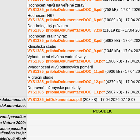
Hodnocení vlivů na veřejné zdraví
VYS1385_prilohaDokumentaceDOC_5.pdf
(758 kB) - 17.04.202
Hodnocení H67
VYS1385_prilohaDokumentaceDOC_6.pdf
(10089 kB) - 17.04.2
Dendrologický průzkum
VYS1385_prilohaDokumentaceDOC_7.zip
(21619 kB) - 17.04.2
Hodnocení krajinný ráz
VYS1385_prilohaDokumentaceDOC_8.pdf
(5893 kB) - 17.04.20
Klimatická studie
VYS1385_prilohaDokumentaceDOC_9.pdf
(1348 kB) - 17.04.20
Vyhodnocení vlivů na vodní útvary
VYS1385_prilohaDokumentaceDOC_10.pdf
(1900 kB) - 17.04.2
Vyhodnocení vlivů odtokových poměrů
VYS1385_prilohaDokumentaceDOC_11.pdf
(6936 kB) - 17.04.2
Migrační studie
VYS1385_prilohaDokumentaceDOC_12.pdf
(4379 kB) - 17.04.2
Dopravně-inženýrské podklady
VYS1385_prilohaDokumentaceDOC_13.pdf
(5907 kB) - 17.04.2
o dokumentaci:
VYS1385_infDokumentace.pdf
(208 kB) - 17.04.2026 07:18:07
 dokumentace:
POSUDEK
vatel posudku:
a Natura 2000:
mace o posudku
tčeného kraje:
lání vyjádření: