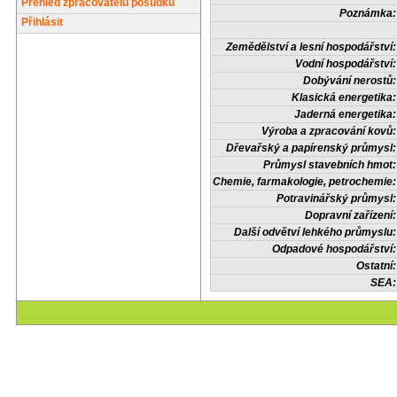
Přehled zpracovatelů posudků
Poznámka:
Přihlásit
Zemědělství a lesní hospodářství:
Vodní hospodářství:
Dobývání nerostů:
Klasická energetika:
Jaderná energetika:
Výroba a zpracování kovů:
Dřevařský a papírenský průmysl:
Průmysl stavebních hmot:
Chemie, farmakologie, petrochemie:
Potravinářský průmysl:
Dopravní zařízení:
Další odvětví lehkého průmyslu:
Odpadové hospodářství:
Ostatní:
SEA: