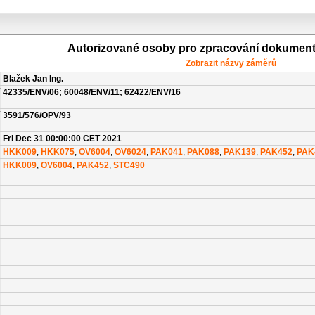
Autorizované osoby pro zpracování dokumen
Zobrazit názvy záměrů
Blažek Jan Ing.
42335/ENV/06; 60048/ENV/11; 62422/ENV/16
3591/576/OPV/93
Fri Dec 31 00:00:00 CET 2021
HKK009
,
HKK075
,
OV6004
,
OV6024
,
PAK041
,
PAK088
,
PAK139
,
PAK452
,
PAK
HKK009
,
OV6004
,
PAK452
,
STC490