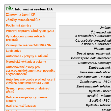
Informační systém EIA
Záměry na území ČR
Záměry mimo území ČR
Podlimitní záměry
Jméno:
Prioritní dopravní záměry dle §23a
Č.j. rozhodnutí
o prodloužení autorizace:
Vyhodnocení změn velkých
projektů
Č.j. osvědčení/rozhodnutí
o udělení autorizace:
Záměry dle zákona 244/1992 Sb.
Platnost do:
Legislativa
Dosud zprac. oznámení:
Autorizace - pokyny a sdělení
Dosud zprac. dokumentace:
Metodické výklady a pokyny
Dosud zprac. posudky:
Autorizované osoby pro
Zaměstnavatel:
zpracování dokumentace, posudku
Zaměstnavatel - ulice:
a vyhodnocení
Zaměstnavatel - mesto:
Autorizované osoby pro hodnocení
Zaměstnavatel - PSČ:
vlivů na soustavu Natura 2000
Zaměstnavatel - telefon:
Seznam pracovníků příslušných
Bydliště - ulice:
úřadů
Bydliště - město:
Dotčené evropsky významné
Bydliště - PSČ:
lokality
Bydliště - telefon:
Dotčené ptačí oblasti
Email: