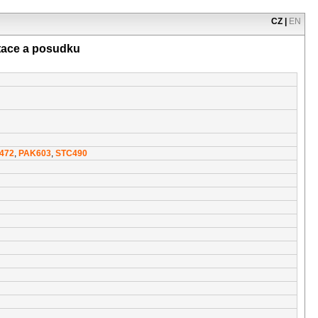
CZ
|
EN
tace a posudku
472
,
PAK603
,
STC490