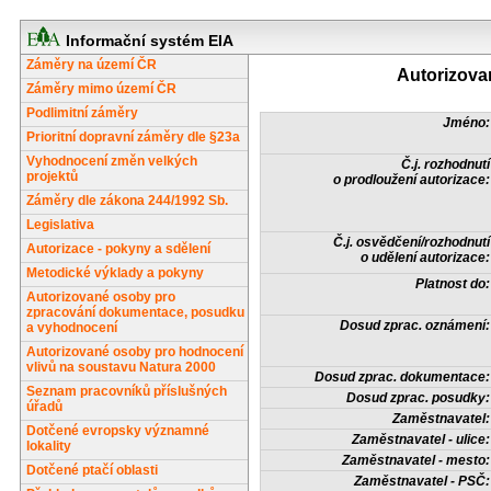
Informační systém EIA
Záměry na území ČR
Autorizova
Záměry mimo území ČR
Podlimitní záměry
Jméno:
Prioritní dopravní záměry dle §23a
Vyhodnocení změn velkých
Č.j. rozhodnutí
projektů
o prodloužení autorizace:
Záměry dle zákona 244/1992 Sb.
Legislativa
Č.j. osvědčení/rozhodnutí
Autorizace - pokyny a sdělení
o udělení autorizace:
Metodické výklady a pokyny
Platnost do:
Autorizované osoby pro
zpracování dokumentace, posudku
Dosud zprac. oznámení:
a vyhodnocení
Autorizované osoby pro hodnocení
vlivů na soustavu Natura 2000
Dosud zprac. dokumentace:
Seznam pracovníků příslušných
Dosud zprac. posudky:
úřadů
Zaměstnavatel:
Dotčené evropsky významné
Zaměstnavatel - ulice:
lokality
Zaměstnavatel - mesto:
Dotčené ptačí oblasti
Zaměstnavatel - PSČ: