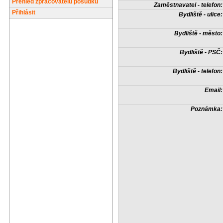
Přehled zpracovatelů posudků
Zaměstnavatel - telefon:
Přihlásit
Bydliště - ulice:
Bydliště - město:
Bydliště - PSČ:
Bydliště - telefon:
Email:
Poznámka: