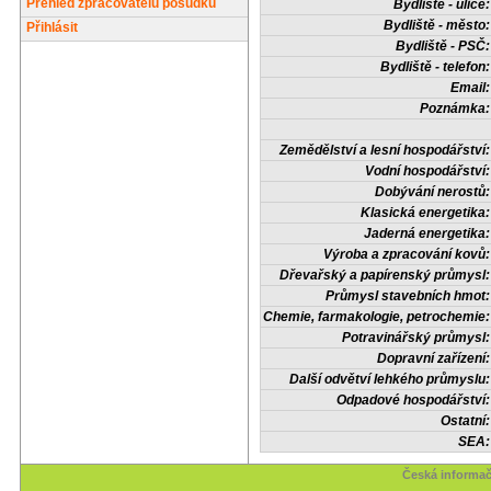
Přehled zpracovatelů posudků
Bydliště - ulice:
Bydliště - město:
Přihlásit
Bydliště - PSČ:
Bydliště - telefon:
Email:
Poznámka:
Zemědělství a lesní hospodářství:
Vodní hospodářství:
Dobývání nerostů:
Klasická energetika:
Jaderná energetika:
Výroba a zpracování kovů:
Dřevařský a papírenský průmysl:
Průmysl stavebních hmot:
Chemie, farmakologie, petrochemie:
Potravinářský průmysl:
Dopravní zařízení:
Další odvětví lehkého průmyslu:
Odpadové hospodářství:
Ostatní:
SEA:
Česká informač