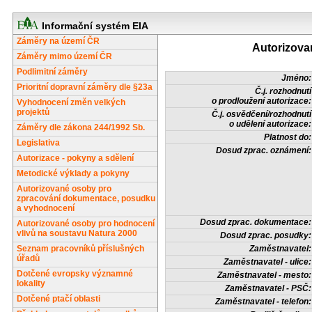
Informační systém EIA
Záměry na území ČR
Autorizova
Záměry mimo území ČR
Podlimitní záměry
Jméno:
Prioritní dopravní záměry dle §23a
Č.j. rozhodnutí
o prodloužení autorizace:
Vyhodnocení změn velkých
projektů
Č.j. osvědčení/rozhodnutí
o udělení autorizace:
Záměry dle zákona 244/1992 Sb.
Platnost do:
Legislativa
Dosud zprac. oznámení:
Autorizace - pokyny a sdělení
Metodické výklady a pokyny
Autorizované osoby pro
zpracování dokumentace, posudku
a vyhodnocení
Dosud zprac. dokumentace:
Autorizované osoby pro hodnocení
vlivů na soustavu Natura 2000
Dosud zprac. posudky:
Seznam pracovníků příslušných
Zaměstnavatel:
úřadů
Zaměstnavatel - ulice:
Dotčené evropsky významné
Zaměstnavatel - mesto:
lokality
Zaměstnavatel - PSČ:
Dotčené ptačí oblasti
Zaměstnavatel - telefon: