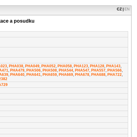
CZ
|
EN
tace a posudku
023
,
PHA038
,
PHA049
,
PHA052
,
PHA058
,
PHA123
,
PHA128
,
PHA143
,
A471
,
PHA479
,
PHA506
,
PHA508
,
PHA544
,
PHA547
,
PHA557
,
PHA566
,
A639
,
PHA640
,
PHA641
,
PHA659
,
PHA669
,
PHA678
,
PHA688
,
PHA722
,
2382
A729