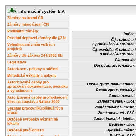
Informační systém EIA
Záměry na území ČR
Záměry mimo území ČR
Podlimitní záměry
Jméno:
Prioritní dopravní záměry dle §23a
Č.j. rozhodnutí
o prodloužení autorizace:
Vyhodnocení změn velkých
projektů
Č.j. osvědčení/rozhodnutí
o udělení autorizace:
Záměry dle zákona 244/1992 Sb.
Platnost do:
Legislativa
Dosud zprac. oznámení:
Autorizace - pokyny a sdělení
Metodické výklady a pokyny
Autorizované osoby pro
Dosud zprac. dokumentace:
zpracování dokumentace, posudku
Dosud zprac. posudky:
a vyhodnocení
Zaměstnavatel:
Autorizované osoby pro hodnocení
Zaměstnavatel - ulice:
vlivů na soustavu Natura 2000
Zaměstnavatel - mesto:
Seznam pracovníků příslušných
úřadů
Zaměstnavatel - PSČ:
Zaměstnavatel - telefon:
Dotčené evropsky významné
lokality
Bydliště - ulice:
Dotčené ptačí oblasti
Bydliště - město: