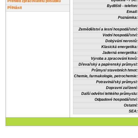
Bydliště - PSČ:
Přehled zpracovatelů posudků
Bydliště - telefon:
Přihlásit
Email:
Poznámka:
Zemědělství a lesní hospodářství:
Vodní hospodářství:
Dobývání nerostů:
Klasická energetika:
Jaderná energetika:
Výroba a zpracování kovů:
Dřevařský a papírenský průmysl:
Průmysl stavebních hmot:
Chemie, farmakologie, petrochemie:
Potravinářský průmysl:
Dopravní zařízení:
Další odvětví lehkého průmyslu:
Odpadové hospodářství:
Ostatní:
SEA: