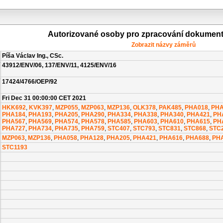
Autorizované osoby pro zpracování dokumen
Zobrazit názvy záměrů
Píša Václav Ing., CSc.
43912/ENV/06, 137/ENV/11, 4125/ENV/16
17424/4766/OEP/92
Fri Dec 31 00:00:00 CET 2021
HKK692
,
KVK397
,
MZP055
,
MZP063
,
MZP136
,
OLK378
,
PAK485
,
PHA018
,
PHA
PHA184
,
PHA193
,
PHA205
,
PHA290
,
PHA334
,
PHA338
,
PHA340
,
PHA421
,
PH
PHA567
,
PHA569
,
PHA574
,
PHA578
,
PHA585
,
PHA603
,
PHA610
,
PHA615
,
PH
PHA727
,
PHA734
,
PHA735
,
PHA759
,
STC407
,
STC793
,
STC831
,
STC868
,
STC
MZP063
,
MZP136
,
PHA058
,
PHA128
,
PHA205
,
PHA421
,
PHA616
,
PHA688
,
PH
STC1193