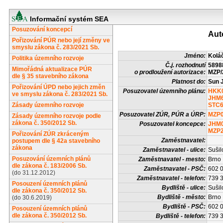
Informační systém SEA
Posuzování koncepcí
Auto
Pořizování PÚR nebo její změny ve
smyslu zákona č. 283/2021 Sb.
Jméno:
Koláč
Politika územního rozvoje
Č.j. rozhodnutí
5898
Mimořádná aktualizace PÚR
o prodloužení autorizace:
MZP/
dle § 35 stavebního zákona
Platnost do:
Sun 
Pořizování ÚPD nebo jejich změn
Posuzovatel územního plánu:
HKK
ve smyslu zákona č. 283/2021 Sb.
JHM
Zásady územního rozvoje
STC
Posuzovatel ZÚR, PÚR a ÚRP:
MZP
Zásady územního rozvoje podle
zákona č. 350/2012 Sb.
Posuzovatel koncepce:
JHM
MZP
Pořizování ZÚR zkráceným
Zaměstnavatel:
postupem dle § 42a stavebního
zákona
Zaměstnavatel - ulice:
Sušil
Posuzování územních plánů
Zaměstnavatel - mesto:
Brno
dle zákona č. 183/2006 Sb.
Zaměstnavatel - PSČ:
602 
(do 31.12.2012)
Zaměstnavatel - telefon:
739 
Posouzení územních plánů
Bydliště - ulice:
Sušil
dle zákona č. 350/2012 Sb.
Bydliště - město:
Brno
(do 30.6.2019)
Bydliště - PSČ:
602 
Posouzení územních plánů
dle zákona č. 350/2012 Sb.
Bydliště - telefon:
739 