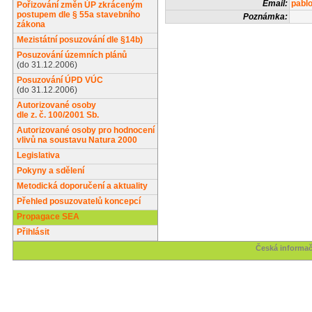
Email:
pabl
Pořizování změn ÚP zkráceným
postupem dle § 55a stavebního
Poznámka:
zákona
Mezistátní posuzování dle §14b)
Posuzování územních plánů
(do 31.12.2006)
Posuzování ÚPD VÚC
(do 31.12.2006)
Autorizované osoby
dle z. č. 100/2001 Sb.
Autorizované osoby pro hodnocení
vlivů na soustavu Natura 2000
Legislativa
Pokyny a sdělení
Metodická doporučení a aktuality
Přehled posuzovatelů koncepcí
Propagace SEA
Přihlásit
Česká informač