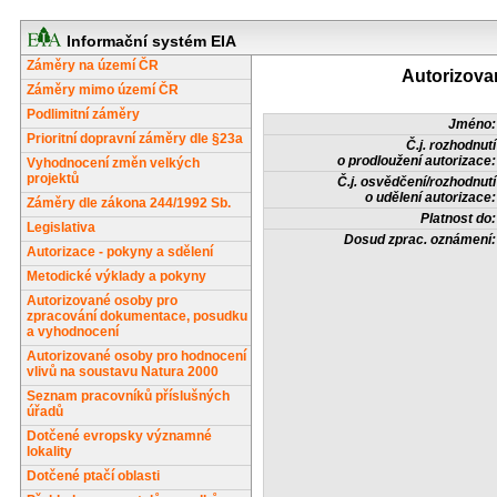
Informační systém EIA
Záměry na území ČR
Autorizova
Záměry mimo území ČR
Podlimitní záměry
Jméno:
Prioritní dopravní záměry dle §23a
Č.j. rozhodnutí
o prodloužení autorizace:
Vyhodnocení změn velkých
projektů
Č.j. osvědčení/rozhodnutí
o udělení autorizace:
Záměry dle zákona 244/1992 Sb.
Platnost do:
Legislativa
Dosud zprac. oznámení:
Autorizace - pokyny a sdělení
Metodické výklady a pokyny
Autorizované osoby pro
zpracování dokumentace, posudku
a vyhodnocení
Autorizované osoby pro hodnocení
vlivů na soustavu Natura 2000
Seznam pracovníků příslušných
úřadů
Dotčené evropsky významné
lokality
Dotčené ptačí oblasti