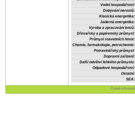
Vodní hospodářství:
Dobývání nerostů:
Klasická energetika:
Jaderná energetika:
Výroba a zpracování kovů:
Dřevařský a papírenský průmysl:
Průmysl stavebních hmot:
Chemie, farmakologie, petrochemie:
Potravinářský průmysl:
Dopravní zařízení:
Další odvětví lehkého průmyslu:
Odpadové hospodářství:
Ostatní:
SEA:
Česká informač