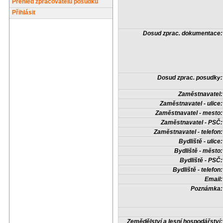
Přehled zpracovatelů posudků
Přihlásit
Dosud zprac. dokumentace:
Dosud zprac. posudky:
Zaměstnavatel:
Zaměstnavatel - ulice:
Zaměstnavatel - mesto:
Zaměstnavatel - PSČ:
Zaměstnavatel - telefon:
Bydliště - ulice:
Bydliště - město:
Bydliště - PSČ:
Bydliště - telefon:
Email:
Poznámka:
Zemědělství a lesní hospodářství: